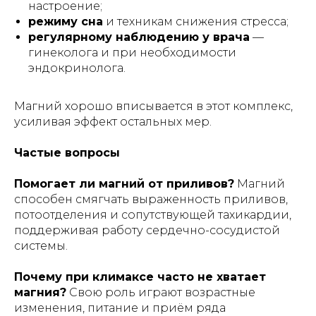
настроение;
режиму сна
и техникам снижения стресса;
регулярному наблюдению у врача
—
гинеколога и при необходимости
эндокринолога.
Магний хорошо вписывается в этот комплекс,
усиливая эффект остальных мер.
Частые вопросы
Помогает ли магний от приливов?
Магний
способен смягчать выраженность приливов,
© Greenwell, 2026. Все права
потоотделения и сопутствующей тахикардии,
защищены.
поддерживая работу сердечно-сосудистой
Информация, размещённая на сайте, носит
системы.
ознакомительный характер и не является
медицинской рекомендацией.
Биологически активные добавки не
являются лекарственными средствами.
Перед применением рекомендуется
Почему при климаксе часто не хватает
проконсультироваться со специалистом.
ООО «Inso Farm Deluxe» официальный
магния?
Свою роль играют возрастные
дистрибутор бренда GREENWELL
на территории Республики Узбекистан.
изменения, питание и приём ряда