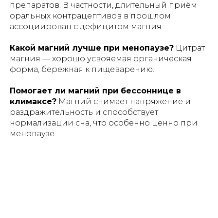
препаратов. В частности, длительный приём
Пользовательское
оральных контрацептивов в прошлом
соглашение
ассоциирован с дефицитом магния.
Положение по обработке персональных данных
Каталог
Где купить
Производство
Какой магний лучше при менопаузе?
Цитрат
магния — хорошо усвояемая органическая
форма, бережная к пищеварению.
Помогает ли магний при бессоннице в
климаксе?
Магний снимает напряжение и
раздражительность и способствует
нормализации сна, что особенно ценно при
менопаузе.