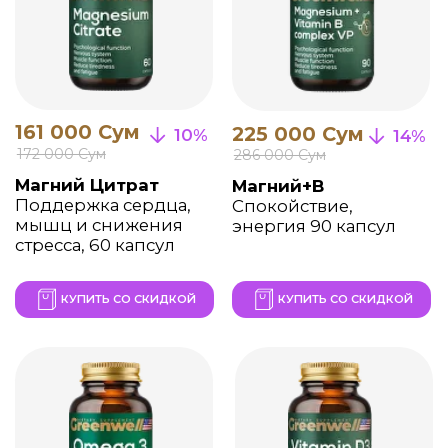
225 000 Сум
159 000 Сум
20%
21%
270 000 Сум
192 000 Сум
Омега-3 (1000 mg)
Витамин D3 (600МЕ)
Защита сердца и
Для зубов, костей,
сосудов, энергия и
иммунной системы,
здоровье, 60 капсул
100 капсул
КУПИТЬ СО СКИДКОЙ
КУПИТЬ СО СКИДКОЙ
195 000 Сум
265 000 Сум
19%
16%
236 000 Сум
310 000 Сум
Мультикомплекс
Глюкозамин
Комплекс витаминов
Хондроитин MSM
и минералов для
Поддержка суставов,
энергии, иммунитета,
хрящей и связок, 60
60 капсул
капсул