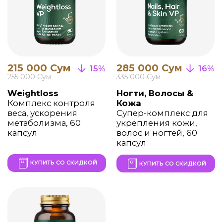
Технология целевой
доставки активных
веществ
создана на базе
открытий Нобелевского
лауреата Гюнтера
Блобела
Гюнтер Блобел
Нобелевский лауреат,
американский
клеточный биолог
Он доказал, что белки имеют
специальные «метки», которые
направляют их к нужным клеткам
организма. Это позволяет
доставлять активные вещества
точно и контролируемо, повышая их
эффективность.