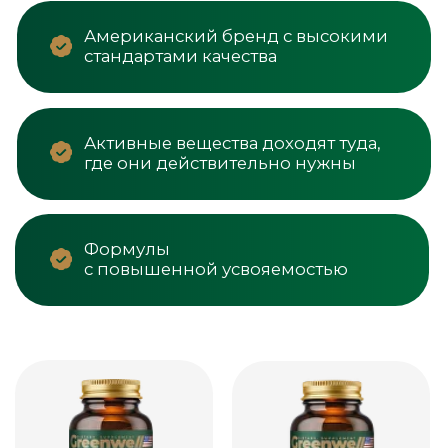
161 000 Сум
225 000 Сум
10%
14%
172 000 Сум
286 000 Сум
Магний Цитрат
Магний+B
Поддержка сердца,
Cпокойствие,
мышц и снижения
энергия 90 капсул
стресса, 60 капсул
КУПИТЬ СО СКИДКОЙ
КУПИТЬ СО СКИДКОЙ