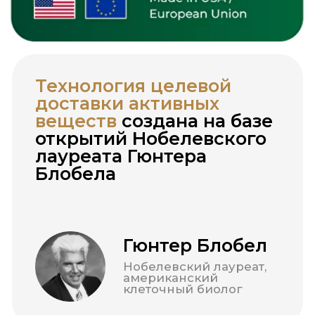
Отправить
© Greenwell, 2026. Все права
защищены.
Информация, размещённая на сайте, носит
ознакомительный характер и не является
медицинской рекомендацией.
Биологически активные добавки не
являются лекарственными средствами.
Перед применением рекомендуется
проконсультироваться со специалистом.
ООО «Inso Farm Deluxe» официальный
дистрибутор бренда GREENWELL
на территории Республики Узбекистан.
Пользовательское соглашение
Положение по обработке персональных данных
Каталог
Где купить
Производство