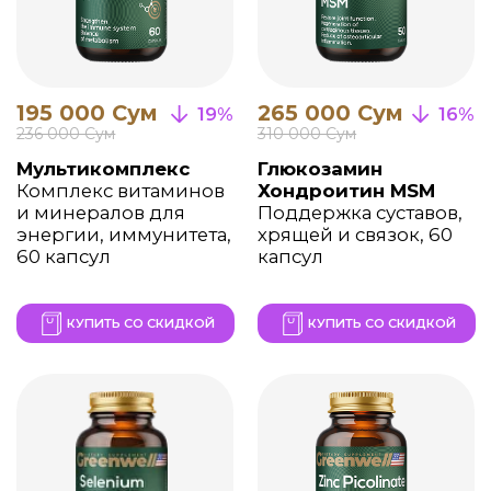
259 000 Сум
155 000 Сум
15%
18%
305 000 Сум
185 000 Сум
Коэнзим Q10
Витамин C +
Для увеличения
Шиповник
энергии и
Для укрепления
выносливости, 60
сосудов и
капсул
иммунитета, 60
капсул
КУПИТЬ СО СКИДКОЙ
КУПИТЬ СО СКИДКОЙ
215 000 Сум
285 000 Сум
15%
16%
255 000 Сум
335 000 Сум