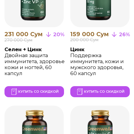
Weightloss
Ногти, Волосы &
Комплекс контроля
Кожа
веса, ускорения
Супер-комплекс для
метаболизма, 60
укрепления кожи,
капсул
волос и ногтей, 60
капсул
КУПИТЬ СО СКИДКОЙ
КУПИТЬ СО СКИДКОЙ
195 000 Сум
19%
236 000 Сум
Relax & Sleep
Натуральная
поддержка сна и
нервной системы, 60
капсул
КУПИТЬ СО СКИДКОЙ