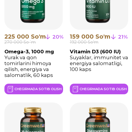
CHEGIRMADA SOTIB OLISH
CHEGIRMADA SOTIB OLISH
231 000 So'm
159 000 So'm
20%
26%
200 000 So'm
270 000 So'm
Selen + Sink
Sink Pikolinat
Kuchli immun himoya
Immunitet, teri va
va antioksidant
erkaklar salomatligini
yordam, 60 kaps
qo‘llab-quvvatlash, 60
kaps
CHEGIRMADA SOTIB OLISH
CHEGIRMADA SOTIB OLISH