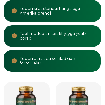
161 000 So'm
225 000
10%
14%
172 000 So'm
286 000 So'm
So'm
Magniy Sitrat
Magniy+B
Yurak, mushaklarni
Energiya va asab
qo‘llab-quvvatlash va
tizimining
stressni kamaytirish,
salomatligi, 90
60 kaps
kapsula
CHEGIRMADA SOTIB OLISH
CHEGIRMADA SOTIB OLISH