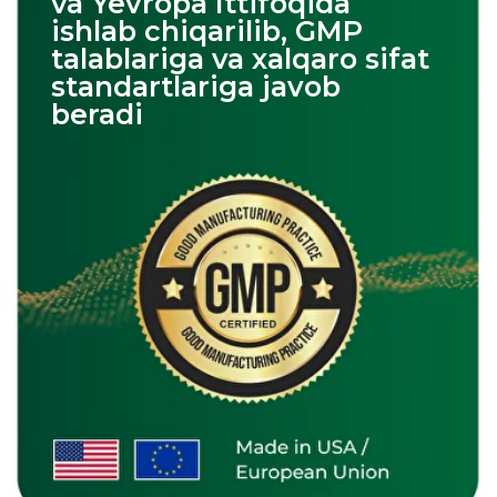
Savollaringiz bormi?
Arizangizni topshirganingizdan ko'p
o'tmay, mutaxassislarimiz siz bilan
bog'lanishadi
+998