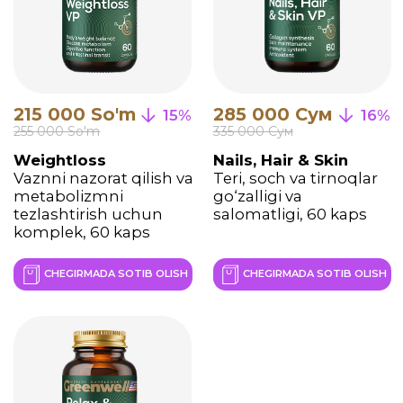
hujayralarga maqsadli
yetkazib berilishi Nobel
mukofoti sovrindori,
amerikalik hujayra biologi
Gyunter Blobel kashfiyotlari
asosida ishlab chiqilgan.
Gyunter Blobel
Nobel mukofoti
sovrindori, amerikalik
hujayra biologi
U oqsillarni tanadagi kerakli
hujayralarga yo'naltiruvchi maxsus
"yorliqlar"ga ega ekanligini ko'rsatdi.
Bu faol moddalarni aniq va nazorat
ostida yetkazib berish imkonini beradi
va ularning samaradorligini oshiradi.