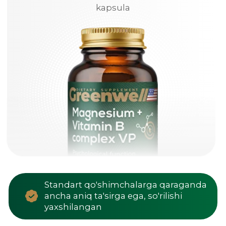
Standart qo'shimchalarga qaraganda
ancha aniq ta'sirga ega, so'rilishi
yaxshilangan
Yuqori sifat standartlariga ega
Amerika brendi
Faol moddalar kerakli joyga yetib
boradi
Yuqori darajada so'riladigan
formulalar