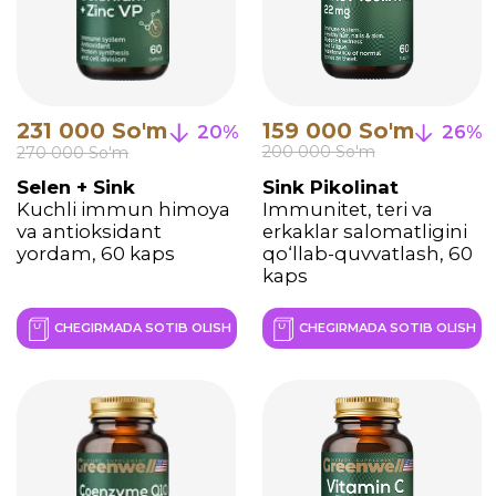
Vaznni nazorat qilish va
Teri, soch va tirnoqlar
metabolizmni
go‘zalligi va
tezlashtirish uchun
salomatligi, 60 kaps
komplek, 60 kaps
CHEGIRMADA SOTIB OLISH
CHEGIRMADA SOTIB OLISH
195 000 So'm
19%
236 000 So'm
Relax & Sleep
Uyqu va asab tizimini
tabiiy qo‘llab-
quvvatlash, 60 kaps
CHEGIRMADA SOTIB OLISH