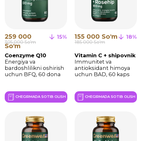
Barcha mahsulotlar AQSh
va Yevropa Ittifoqida
ishlab chiqarilib, GMP
talablariga va xalqaro sifat
standartlariga javob
beradi
Faol moddalarning