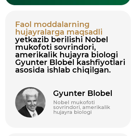
Yuborish
Greenwell, 2026. Barcha huquqlar
himoyalangan.
Ushbu veb-saytda joylashtirilgan ma'lumotlar
faqat ma'lumot berish maqsadida berilgan va
tibbiy maslahat hisoblanmaydi. Oziq-ovqat
qo'shimchalari dorilar emas. Ishlatishdan oldin
mutaxassis bilan maslahatlashish tavsiya
etiladi. «Inso Farm Deluxe» MChJ GREENWELL
brendining O'zbekiston Respublikasidagi
rasmiy distribyutori hisoblanadi.
Foydalanuvchi shartnomasi
Shaxsiy ma'lumotlarni qayta ishlash siyosati
Katalog
Ishlab chiqarish
Sotib olish