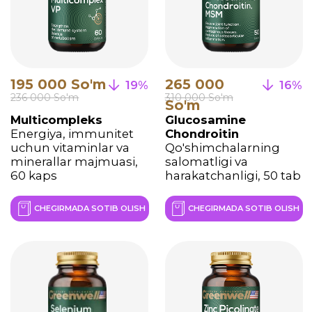
259 000
155 000 So'm
15%
18%
305 000 So'm
185 000 So'm
So'm
Coenzyme Q10
Vitamin C + shipovnik
Energiya va
Immunitet va
bardoshlilikni oshirish
antioksidant himoya
uchun BFQ, 60 dona
uchun BAD, 60 kaps
CHEGIRMADA SOTIB OLISH
CHEGIRMADA SOTIB OLISH
215 000 So'm
285 000 Сум
15%
16%
255 000 So'm
335 000 Сум
Weightloss
Nails, Hair & Skin