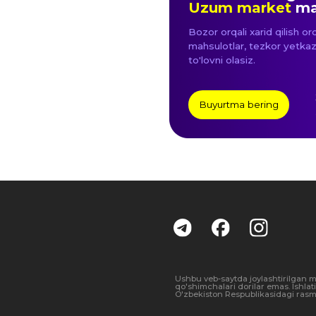
Ushbu veb-saytda joylashtirilgan ma'lumotla
qo'shimchalari dorilar emas. Ishlatishdan o
O'zbekiston Respublikasidagi rasmiy distriby
Foydalanuvchi shartnomasi
Shaxsiy m