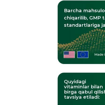
Quyidagi
vitaminlar bilan
birga qabul qilish
tavsiya etiladi:
Katalogni ko'rish
Vi