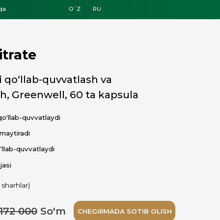
O´Z
RU
uvvatlash va
ll, 60 ta kapsula
ydi
i
'm
CHEGIRMADA SOTIB OLISH