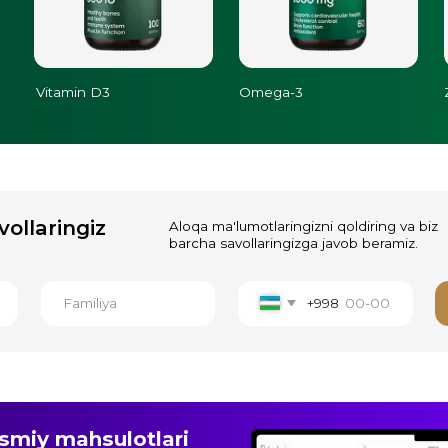
ingiz
Aloqa ma'lumotlaringizni qoldiring va biz
barcha savollaringizga javob beramiz.
+998
Yuborish
 mahsulotlari
.
haqiqiy
h va xavfsiz
buyurtmalar 4.9
★
(1 071
)