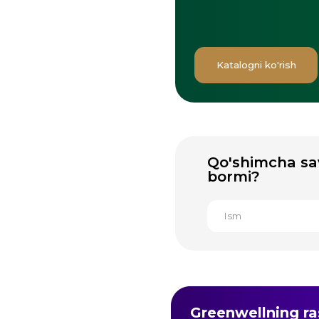
Qo'shimcha savollar
bormi?
Greenwellning rasmiy
Uzum market
mavjud
Bozor orqali xarid qilish orqali siz 
mahsulotlar, tezkor yetkazib beris
to'lovni olasiz.
3 900+ 
Buyurtma bering
sharhlar