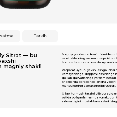
Tarkib
rat — bu
Magniy yurak-qon tomir tizimida muhim rol o‘ynaydi,
mushaklarning normal qisqarishini ta’minlaydi, asab ti
i
tinchlantiradi va stress darajasini kamaytiradi.
gniy shakli
Preparat uyquni yaxshilashga, charchoq va asabiylikni
kamaytirishga, diqqatni oshirishga hamda energiya al
qo‘llab-quvvatlashga yordam beradi.
Magniy sitrat
sha
shakllarga qaraganda ancha yaxshi o‘zlashtiriladi, shu
mahsulotning samaradorligi yuqori.
U faol turmush tarzini olib boradiganlar, sportchilar, do
ostida bo‘lganlar hamda yurak, qon tomirlari va asab ti
salomatligini mustahkamlashni istaganlar uchun mos k
QSh va Yevropa Ittifoqida ishlab
ariga va xalqaro sifat
beradi