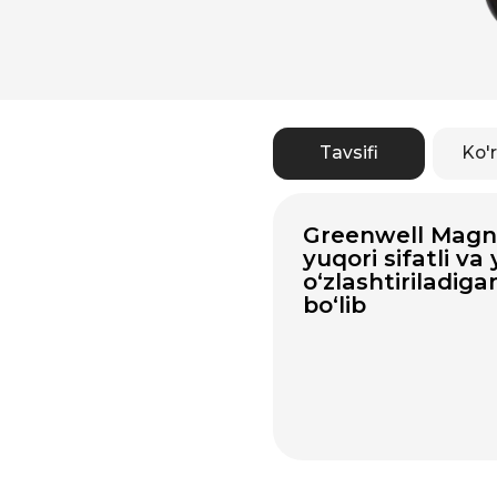
Tavsifi
Ko'rsatma
Greenwell Magniy Sit
yuqori sifatli va yaxsh
o‘zlashtiriladigan ma
bo‘lib
Barcha mahsulotlar A
chiqarilib, GMP talabl
standartlariga javob 