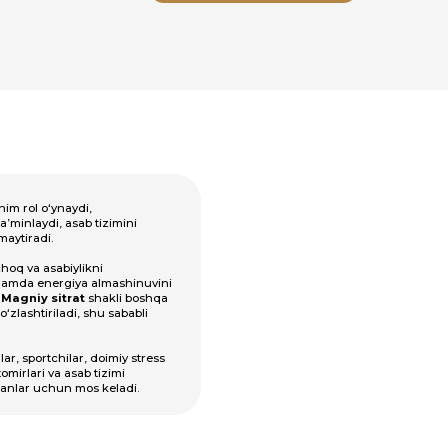
zimini
mashinuvini
kli boshqa
 sababli
imiy stress
zimi
eladi.