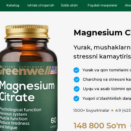
log
Ishlab chiqarish
Sotib olish
Foydali maqolalar
Aloqa
Magnesium Citrate
Yurak, mushaklarni qo‘llab-q
stressni kamaytirish, Greenwe
Yurak va qon tomirlarini qo‘llab-quvvatla
Charchoq va stressni kamaytiradi
Uyqu va asab tizimini qo‘llab-quvvatlayd
Yuqori o‘zlashtirilish darajasi
1500+ buyurtmalar
★
4.9 (423 sharhlar)
148 800 So'm
172 000
So