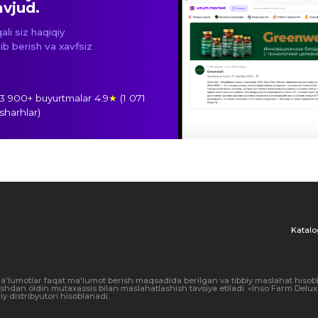
Katalog
Ishlab
chiqarish
r faqat ma'lumot berish maqsadida berilgan va tibbiy maslahat hisoblanmaydi. Oziq-ovq
ldin mutaxassis bilan maslahatlashish tavsiya etiladi. «Inso Farm Deluxe» MChJ GREENW
utori hisoblanadi.
a'lumotlarni qayta ishlash siyosati
Greenwell, 2026. Barcha
himoyalangan.