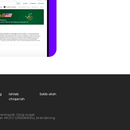
Sotib olish
at
ELL brendining
 huquqlar