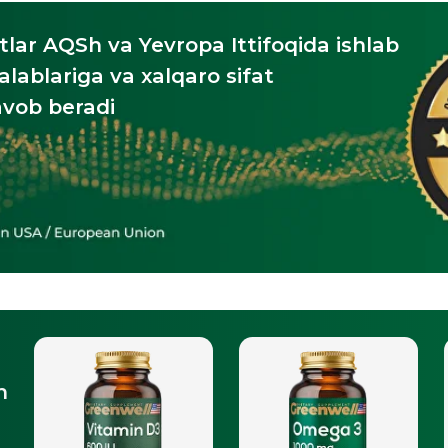
tamin D3
Omega-3
Zinc Picolinate