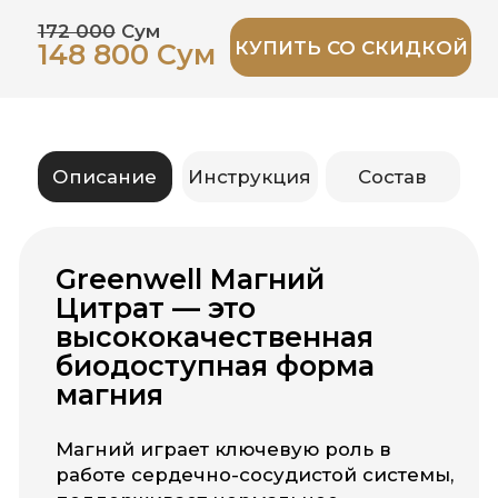
Магний играет ключевую роль в
работе сердечно-сосудистой системы,
поддерживает нормальное
сокращение мышц, способствует
расслаблению нервной системы и
снижает уровень стресса.
Препарат помогает нормализовать
сон, уменьшить чувство усталости и
раздражительности, улучшить
концентрацию внимания и
поддерживает энергетический обмен.
Благодаря форме
магния цитрата
,
усвояемость значительно выше, чем у
других форм, что делает продукт
максимально эффективным.
Вся продукция
изготавливается в США и ЕС,
соответствует требованиям