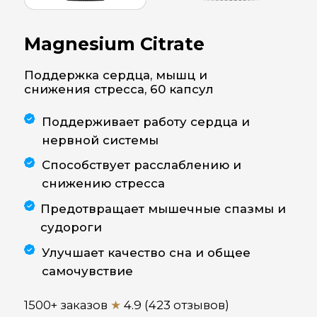
нервной системы
Способствует расслаблению и
снижению стресса
Предотвращает мышечные спазмы и
судороги
Улучшает качество сна и общее
самочувствие
1500+ заказов
★
4.9 (423 отзывов)
172 000
Сум
КУПИТЬ СО СКИДКОЙ
148 800 Сум
Описание
Инструкция
Состав
Greenwell Магний
Цитрат — это
высококачественная
биодоступная форма
магния