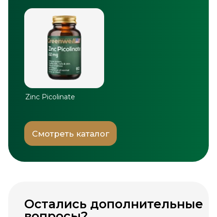
продукцию, быструю
доставку и безопасную
оплату.
Оформить заказ
3 900+ заказов
★
4.9 (1071 отзывов)
© Greenwell, 2026. Все права
защищены.
Информация, размещённая на сайте, носит