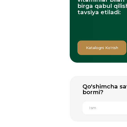
Katalogni Ko'rish
Vi
Qo'shimcha savollar
bormi?
Greenwellning rasmiy
Uzum market
mavjud
Bozor orqali xarid qilish orqali siz 
mahsulotlar, tezkor yetkazib beris
to'lovni olasiz.
3 900+ 