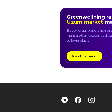
Buyurtma bering
sharhlar
Ushbu veb-saytda joylashtirilgan ma'lumotla
qo'shimchalari dorilar emas. Ishlatishdan o
O'zbekiston Respublikasidagi rasmiy distriby
Foydalanuvchi shartnomasi
Shaxsiy m