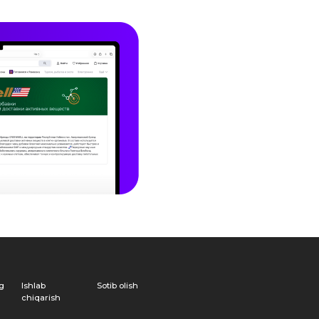
Sotib olish
at
ELL brendining
 huquqlar