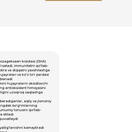
asi (DHA)
ni qo‘llab-
yaxshilashga
o‘r pardasi
ksidlovchi
moyasini
qlashga
 va jismoniy
ning
‘llab-
aytiradi