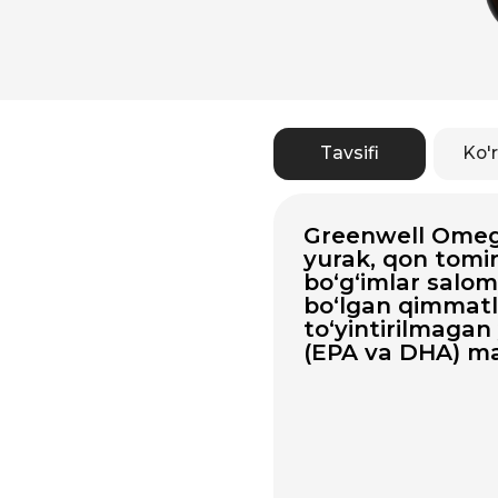
Tavsifi
Ko'rsatma
Greenwell Omega-3 
yurak, qon tomirlari,
bo‘g‘imlar salomatlig
bo‘lgan qimmatli ko‘
to‘yintirilmagan yog‘ 
(EPA va DHA) manbai