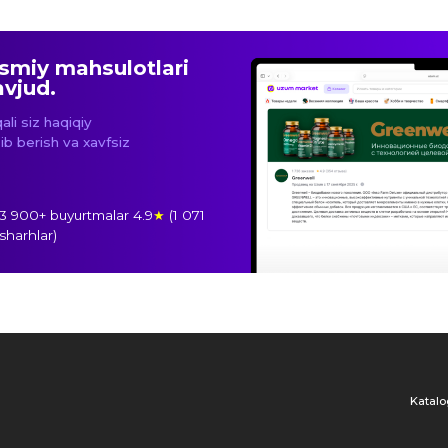
)
Katalog
Ishlab
chiqarish
r faqat ma'lumot berish maqsadida berilgan va tibbiy maslahat hisoblanmaydi. Oziq-ovq
ldin mutaxassis bilan maslahatlashish tavsiya etiladi. «Inso Farm Deluxe» MChJ GREENW
utori hisoblanadi.
a'lumotlarni qayta ishlash siyosati
Greenwell, 2026. Barcha
himoyalangan.