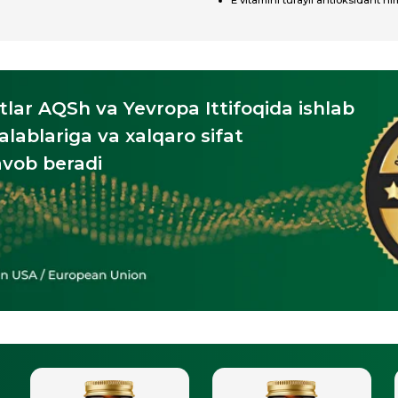
QSh va Yevropa Ittifoqida ishlab
ariga va xalqaro sifat
beradi