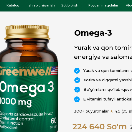
log
Ishlab chiqarish
Sotib olish
Foydali maqolalar
Aloqa
Omega-3
Yurak va qon tomirlarini himoy
energiya va salomatlik, 60 do
Yurak va qon tomirlarini qo‘llab-quvvatla
Xotira va diqqatni yaxshilaydi
Bo‘g‘imlarni qo‘llab-quvvatlaydi, yallig‘la
E vitamini tufayli antioksidant himoya
300+ buyurtmalar
★
4.9 (95 sharhlar)
224 640 So'm
270 000
So