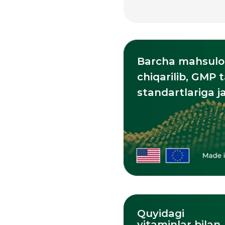
Barcha mahsulotlar A
chiqarilib, GMP talabl
standartlariga javob 
Quyidagi
vitaminlar bilan
birga qabul qilish
tavsiya etiladi: