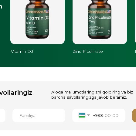
tamin D3
Zinc Picolinate
Magnesium Citr
ingiz
Aloqa ma'lumotlaringizni qoldiring va biz
barcha savollaringizga javob beramiz.
+998
Yuborish
 mahsulotlari
.
haqiqiy
h va xavfsiz
buyurtmalar 4.9
★
(1 071