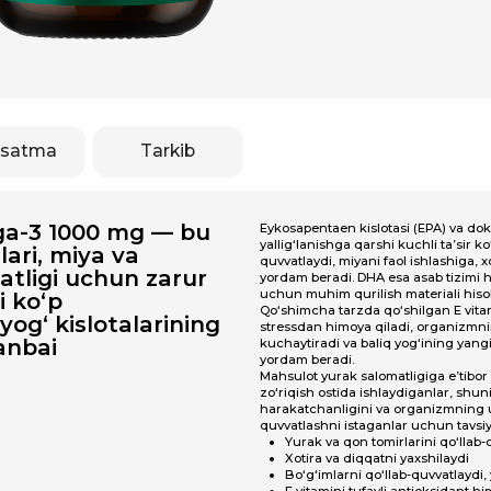
Tarkib
1000 mg — bu
Eykosapentaen kislotasi (EPA) va dokozageksaen kislot
yallig‘lanishga qarshi kuchli ta’sir ko‘rsatadi, immunitet
 miya va
quvvatlaydi, miyani faol ishlashiga, xotira va diqqatni 
i uchun zarur
yordam beradi. DHA esa asab tizimi hujayralari va ko‘z t
uchun muhim qurilish materiali hisoblanadi.
p
Qo‘shimcha tarzda qo‘shilgan E vitamini hujayralarni o
kislotalarining
stressdan himoya qiladi, organizmning antioksidant hi
kuchaytiradi va baliq yog‘ining yangiligini uzoqroq sa
yordam beradi.
Mahsulot yurak salomatligiga e’tibor beradiganlar, aqliy
zo‘riqish ostida ishlaydiganlar, shuningdek bo‘g‘imlar
harakatchanligini va organizmning umumiy tonusini qo
quvvatlashni istaganlar uchun tavsiya etiladi.
Yurak va qon tomirlarini qo‘llab-quvvatlaydi
Xotira va diqqatni yaxshilaydi
Bo‘g‘imlarni qo‘llab-quvvatlaydi, yallig‘lanishni kam
E vitamini tufayli antioksidant himoya