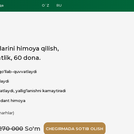
O´Z
RU
a qilish,
na.
ydi
nishni kamaytiradi
'm
CHEGIRMADA SOTIB OLISH