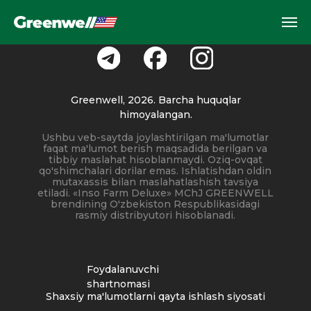
Greenwell, 2026. Barcha huquqlar
himoyalangan.
Ushbu veb-saytda joylashtirilgan ma'lumotlar
faqat ma'lumot berish maqsadida berilgan va
tibbiy maslahat hisoblanmaydi. Oziq-ovqat
qo'shimchalari dorilar emas. Ishlatishdan oldin
mutaxassis bilan maslahatlashish tavsiya
etiladi. «Inso Farm Deluxe» MChJ GREENWELL
brendining O'zbekiston Respublikasidagi
rasmiy distribyutori hisoblanadi.
Foydalanuvchi
shartnomasi
Shaxsiy ma'lumotlarni qayta ishlash siyosati
Katalog
Sotib
Ishlab
olish
chiqarish