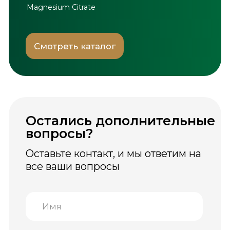
© Greenwell, 2026. Все права
защищены.
Информация, размещённая на сайте, носит
ознакомительный характер и не является
медицинской рекомендацией.
Биологически активные добавки не
являются лекарственными средствами.
Перед применением рекомендуется
проконсультироваться со специалистом.
ООО «Inso Farm Deluxe» официальный
дистрибутор бренда GREENWELL
на территории Республики Узбекистан.
Пользовательское соглашение
Положение по обработке персональных данных
Каталог
Где купить
Производство