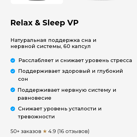
Расслабляет и снижает уровень стресса
Поддерживает здоровый и глубокий
сон
Поддерживает нервную систему и
равновесие
Снижает уровень усталости и
тревожности
50+ заказов
★
4.9 (16 отзывов)
236 000
Сум
КУПИТЬ СО СКИДКОЙ
197 760 Сум
Описание
Инструкция
Состав
Greenwell Relax & Sleep VP
– это комплекс на основе
натуральных экстрактов
и витаминов, созданный