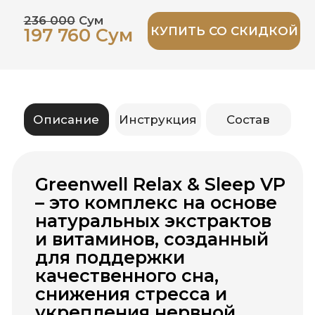
для поддержки
качественного сна,
снижения стресса и
укрепления нервной
системы.
Продукт сочетает в себе природные
успокаивающие компоненты, магний
и витамин B6, которые способствуют
нормализации эмоционального
состояния, облегчению засыпания и
улучшению общего самочувствия.
Основные преимущества:
Спокойный сон
– экстракты
валерианы, пассифлоры и хмеля
помогают мягко расслабиться и
быстрее заснуть.
Снижение стресса
– магний и витамин
B6 поддерживают нервную систему,
уменьшают раздражительность и
усталость.
Восстановление организма
–
полноценный сон способствует
восстановлению сил, энергии и
иммунитета.
Поддержка нервной системы
–