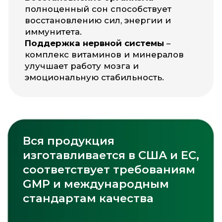
Рекомендуется принимать
со следующими
витаминами
Vitamin D3
Omega-3