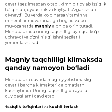
deyarli sezilmasdan o‘tadi, kimnidir oylab issiqlik
to‘lqinlari, uyqusizlik va kayfiyat o‘zgarishlari
qiynaydi. Bu yerda ko‘p narsa vitamin va
minerallar muvozanatiga bog‘liq va bu
muvozanatda
magniy
alohida o‘rin tutadi.
Menopauzada uning taqchilligi ayniqsa ko‘p
uchraydi va o‘zni his qilishni sezilarli
yomonlashtiradi.
Magniy taqchilligi klimaksda
qanday namoyon bo‘ladi
Menopauza davrida magniy yetishmasligi
deyarli barcha klimakterik alomatlarni
kuchaytiradi. Uning taqchilligida ayollar
quyidagilarni qayd etadi:
•
issiqlik to‘lqinlari
va
kuchli terlash
;