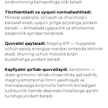
sindromining kamayishiga olib keladi.
Tinchlantiradi va uyquni normallashtiradi.
Mineral asabiylik, zo‘riqish va charchoqni
bartaraf etadi, uyquni yo‘lga qo‘yishga yordam
beradi — klimaksda uyqusizlik va emotsional
beqarorlik ayniqsa toliqtiradi.
Quvvatni qaytaradi.
Magniy ATF — hujayralar
uchun asosiy energiya manbai sintezida ishtirok
etadi, shuning uchun holsizlik bilan
kurashishga yordam beradi.
Kayfiyatni qo‘llab-quvvatlaydi.
Serotonin —
«baxt gormoni» ishlab chiqarishda qatnashib,
magniy emotsional fonni yaxshilaydi va
menopauzaga ko‘pincha hamroh bo‘ladigan
tushkunlik hamda depressiv holatlarga qarshi
turishga yordam beradi.