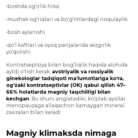
•boshda og‘irlik hissi;
•mushak og‘riqlari va bo‘g‘imlardagi noqulaylik;
•bosh aylanishi;
•qo‘l kaftlari va oyoq panjalarida sezgirlik
yo‘qolishi.
Kontratseptsiya bilan bog‘liqlik haqida alohida
aytib o‘tish kerak:
avstriyalik va rossiyalik
ginekologlar tadqiqoti ma’lumotlariga ko‘ra,
og‘zaki kontratseptivlar (OK) qabul qilish 47–
66% holatlarda magniy taqchilligi bilan
kechgan
. Bu shuni anglatadiki, ko‘plab ayollar
menopauzaga allaqachon kamaygan mineral
zaxiralari bilan keladi.
Magniy klimaksda nimaga