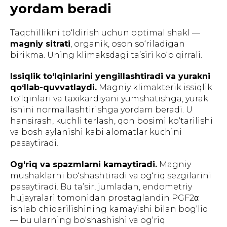
yordam beradi
Taqchillikni to‘ldirish uchun optimal shakl —
magniy sitrati
, organik, oson so‘riladigan
birikma. Uning klimaksdagi ta’siri ko‘p qirrali.
Issiqlik to‘lqinlarini yengillashtiradi va yurakni
qo‘llab-quvvatlaydi.
Magniy klimakterik issiqlik
to‘lqinlari va taxikardiyani yumshatishga, yurak
ishini normallashtirishga yordam beradi. U
hansirash, kuchli terlash, qon bosimi ko‘tarilishi
va bosh aylanishi kabi alomatlar kuchini
pasaytiradi.
Og‘riq va spazmlarni kamaytiradi.
Magniy
mushaklarni bo‘shashtiradi va og‘riq sezgilarini
pasaytiradi. Bu ta’sir, jumladan, endometriy
hujayralari tomonidan prostaglandin PGF2α
ishlab chiqarilishining kamayishi bilan bog‘liq
— bu ularning bo‘shashishi va og‘riq