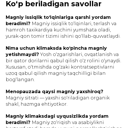
Ko‘p beriladigan savollar
himoyalangan.
Ushbu veb-saytda joylashtirilgan ma'lumotlar
faqat ma'lumot berish maqsadida berilgan va
tibbiy maslahat hisoblanmaydi. Oziq-ovqat
Magniy issiqlik to‘lqinlariga qarshi yordam
qo'shimchalari dorilar emas. Ishlatishdan oldin
mutaxassis bilan maslahatlashish tavsiya
beradimi?
Magniy issiqlik to‘lqinlari, terlash va
etiladi. «Inso Farm Deluxe» MChJ GREENWELL
hamroh taxikardiya kuchini yumshata oladi,
brendining O'zbekiston Respublikasidagi
rasmiy distribyutori hisoblanadi.
yurak-qon tomir tizimi ishini qo‘llab-quvvatlaydi.
Nima uchun klimaksda ko‘pincha magniy
Foydalanuvchi
shartnomasi
yetishmaydi?
Yosh o‘zgarishlari, ovqatlanish va
Shaxsiy ma'lumotlarni qayta ishlash siyosati
bir qator dorilarni qabul qilish o‘z rolini o‘ynaydi.
Xususan, o‘tmishda og‘zaki kontratseptivlarni
Katalog
Sotib
Ishlab
olish
chiqarish
uzoq qabul qilish magniy taqchilligi bilan
bog‘langan.
Menopauzada qaysi magniy yaxshiroq?
Magniy sitrati — yaxshi so‘riladigan organik
shakl, hazmga ehtiyotkor.
Magniy klimaksdagi uyqusizlikda yordam
beradimi?
Magniy zo‘riqish va asabiylikni