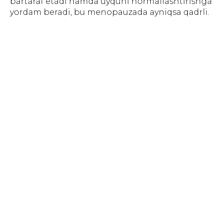
bartaraf etadi hamda uyquni normallashtirishga
yordam beradi, bu menopauzada ayniqsa qadrli.