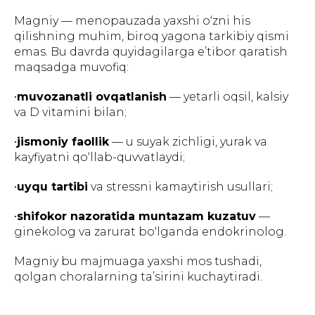
Magniy — menopauzada yaxshi o‘zni his
qilishning muhim, biroq yagona tarkibiy qismi
emas. Bu davrda quyidagilarga e’tibor qaratish
maqsadga muvofiq:
•
muvozanatli ovqatlanish
— yetarli oqsil, kalsiy
va D vitamini bilan;
•
jismoniy faollik
— u suyak zichligi, yurak va
kayfiyatni qo‘llab-quvvatlaydi;
•
uyqu tartibi
va stressni kamaytirish usullari;
•
shifokor nazoratida muntazam kuzatuv
—
ginekolog va zarurat bo‘lganda endokrinolog.
Magniy bu majmuaga yaxshi mos tushadi,
qolgan choralarning ta’sirini kuchaytiradi.
Greenwell, 2026. Barcha huquqlar