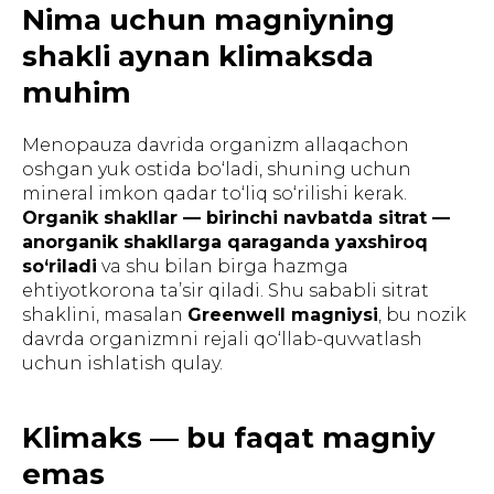
Nima uchun magniyning
shakli aynan klimaksda
muhim
Menopauza davrida organizm allaqachon
oshgan yuk ostida bo‘ladi, shuning uchun
mineral imkon qadar to‘liq so‘rilishi kerak.
Organik shakllar — birinchi navbatda sitrat —
anorganik shakllarga qaraganda yaxshiroq
so‘riladi
va shu bilan birga hazmga
ehtiyotkorona ta’sir qiladi. Shu sababli sitrat
shaklini, masalan
Greenwell magniysi
, bu nozik
davrda organizmni rejali qo‘llab-quvvatlash
uchun ishlatish qulay.
Klimaks — bu faqat magniy
emas