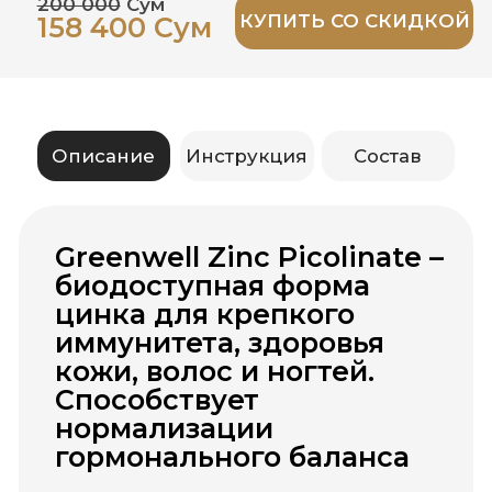
Способствует
нормализации
гормонального баланса
Greenwell Zinc Picolinate – поддержка
иммунитета, кожи и мужского
здоровья
Цинк пиколинат – это одна из
наиболее усвояемых форм цинка,
которая помогает укреплять
иммунную систему, поддерживать
здоровье кожи, волос и ногтей, а
также играет важную роль в мужском
репродуктивном здоровье. Продукт
способствует нормальному обмену
веществ, улучшает работу
эндокринной системы и защищает
клетки от окислительного стресса.
Усиление иммунитета
Здоровье кожи, волос и ногтей
Поддержка мужского здоровья и
гормонального баланса
Защита клеток от свободных
радикалов