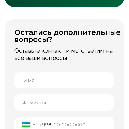
© Greenwell, 2026. Все права
защищены.
Информация, размещённая на сайте, носит
ознакомительный характер и не является
медицинской рекомендацией.
Биологически активные добавки не
являются лекарственными средствами.
Перед применением рекомендуется
проконсультироваться со специалистом.
ООО «Inso Farm Deluxe» официальный
дистрибутор бренда GREENWELL
на территории Республики Узбекистан.
Пользовательское соглашение
Положение по обработке персональных данных
Каталог
Где купить
Производство