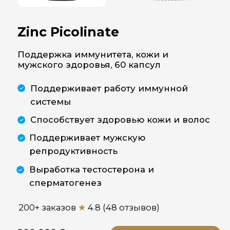
системы
Способствует здоровью кожи и волос
Поддерживает мужскую
репродуктивность
Выработка тестостерона и
сперматогенез
200+ заказов
★
4.8 (48 отзывов)
200 000
Сум
КУПИТЬ СО СКИДКОЙ
158 400 Сум
Описание
Инструкция
Состав
Greenwell Zinc Picolinate –
биодоступная форма
цинка для крепкого
иммунитета, здоровья
кожи, волос и ногтей.