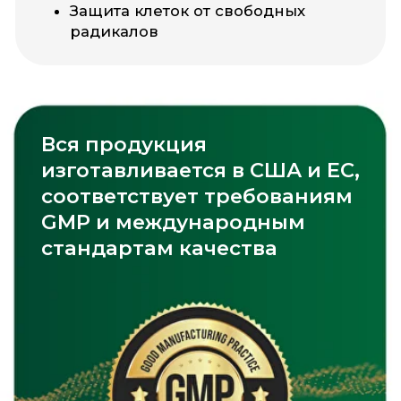
Рекомендуется принимать
со следующими
витаминами
Vitamin D3
Omega-3
Magnesium Citrate
Смотреть каталог