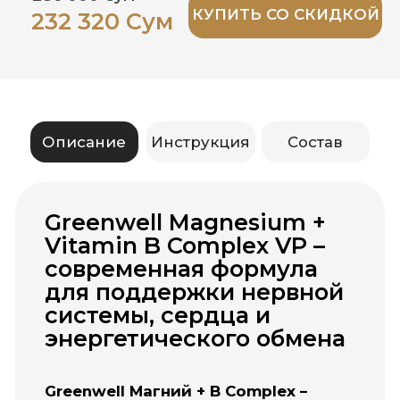
энергетического обмена
Greenwell Магний + B Complex –
спокойствие, энергия и здоровье
нервной системы.
В условиях постоянного стресса и
высоких нагрузок организму
требуется поддержка.
Greenwell Магний + B Complex
сочетает в себе мощное действие
магния и витаминов группы B,
обеспечивая надежную защиту
нервной системы, нормализацию
энергетического обмена и
поддержку психоэмоционального
баланса.
Вся продукция
изготавливается в США и ЕС,
соответствует требованиям
GMP и международным
стандартам качества