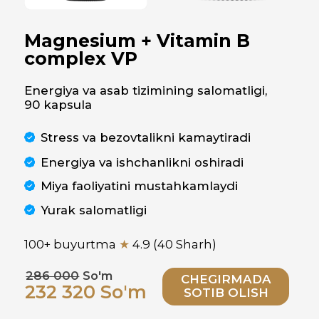
Stress va bezovtalikni kamaytiradi
Energiya va ishchanlikni oshiradi
Miya faoliyatini mustahkamlaydi
Yurak salomatligi
100+ buyurtma
★
4.9 (40 Sharh)
286 000
So'm
CHEGIRMADA
232 320 So'm
SOTIB OLISH
Tavsifi
Ko'rsatma
Tarkib
Greenwell Magnesium +
Vitamin B Complex VP –
asab tizimi, yurak va
energiya almashinuvini
qo'llab-quvvatlash uchun
zamonaviy formula.