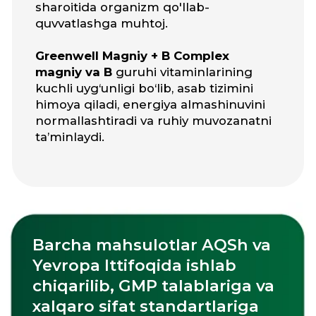
Quyidagi vitaminlar bilan
birga qabul qilish tavsiya
etiladi: