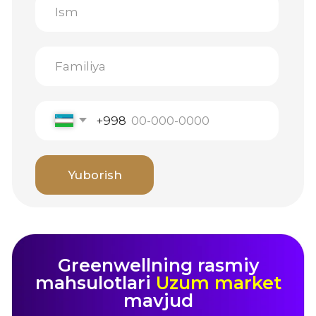
Foydalanuvchi
shartnomasi
Shaxsiy ma'lumotlarni qayta ishlash siyosati
Katalog
Sotib
Ishlab
olish
chiqarish