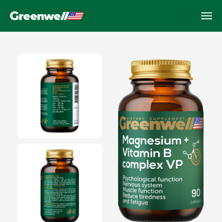
Magnesium + Vitamin B
complex VP
Energiya va asab tizimining salomatligi,
90 kapsula