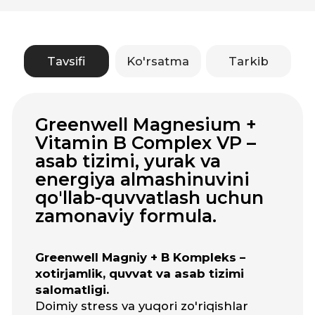
Greenwell Magniy + B Kompleks –
xotirjamlik, quvvat va asab tizimi
salomatligi.
Doimiy stress va yuqori zo'riqishlar
sharoitida organizm qo'llab-
quvvatlashga muhtoj.
Greenwell Magniy + B Complex
magniy va B
guruhi vitaminlarining
kuchli uyg‘unligi bo‘lib, asab tizimini
himoya qiladi, energiya almashinuvini
normallashtiradi va ruhiy muvozanatni
ta’minlaydi.
Barcha mahsulotlar AQSh va
Yevropa Ittifoqida ishlab
chiqarilib, GMP talablariga va
xalqaro sifat standartlariga
javob beradi