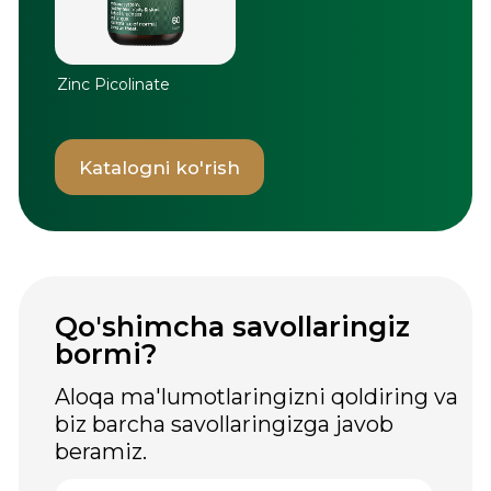
3 900+ buyurtmalar
★
4.9 (1 071sharhlar)
Greenwell, 2026. Barcha huquqlar
himoyalangan.
Ushbu veb-saytda joylashtirilgan ma'lumotlar
faqat ma'lumot berish maqsadida berilgan va
tibbiy maslahat hisoblanmaydi. Oziq-ovqat
qo'shimchalari dorilar emas. Ishlatishdan oldin
mutaxassis bilan maslahatlashish tavsiya
etiladi. «Inso Farm Deluxe» MChJ GREENWELL
brendining O'zbekiston Respublikasidagi
rasmiy distribyutori hisoblanadi.