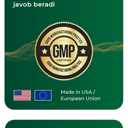
Vitamin D3
Omega-3
Zinc Picolinate
Katalogni ko'rish
Qo'shimcha savollaringiz
bormi?
Aloqa ma'lumotlaringizni qoldiring va
biz barcha savollaringizga javob
beramiz.