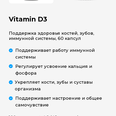
Поддерживает работу иммунной
системы
Регулирует усвоение кальция и
фосфора
Укрепляет кости, зубы и суставы
организма
Поддерживает настроение и общее
самочувствие
100+ заказов
★
4.9 (42 отзывов)
192 000
Сум
КУПИТЬ СО СКИДКОЙ
157 440 Сум
Описание
Инструкция
Состав
Greenwell Vitamin D3 (600
IU) – биодобавка нового
поколения для