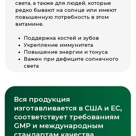
Рекомендуется принимать
со следующими
витаминами
Zinc Picolinate
Omega-3