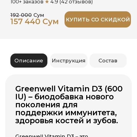
поддержки иммунитета,
здоровья костей и зубов.
Greenwell Vitamin D3 – это
биологически активная добавка,
необходимая для поддержания
здоровья костей, зубов, иммунной
системы и общего тонуса организма.
Витамин D3 (холекальциферол)
регулирует усвоение кальция и
фосфора, способствует
формированию и укреплению
костной ткани, снижает риск
остеопороза и ломкости костей. Он
играет важную роль в поддержании
работы иммунной системы, помогает
организму бороться с инфекциями и
хронической усталостью.
Дополнительное поступление
витамина D3 особенно важно в
осенне-зимний период, когда
снижается количество солнечного
света, а также для людей, которые
редко бывают на солнце или имеют
повышенную потребность в этом
витамине.