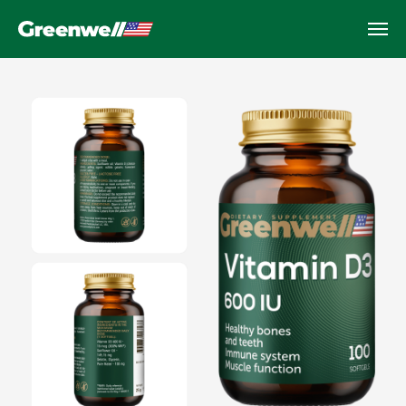
Vitamin D3
Suyaklar, immunitet va energiya
salomatligi