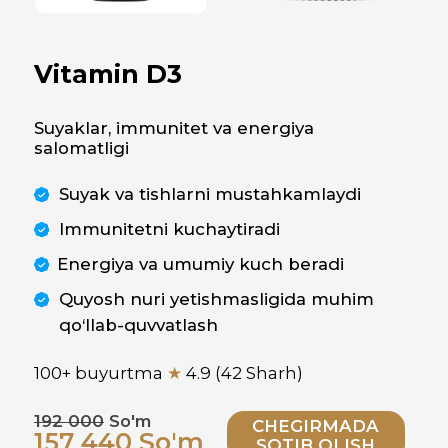
Suyak va tishlarni mustahkamlaydi
Immunitetni kuchaytiradi
Energiya va umumiy kuch beradi
Quyosh nuri yetishmasligida muhim
qo‘llab-quvvatlash
100+ buyurtma
★
4.9 (42 Sharh)
192 000
So'm
CHEGIRMADA
157 440 So'm
SOTIB OLISH
Tavsifi
Ko'rsatma
Tarkib
Greenwell Vitamin D3 –
suyaklar, tishlar, immunitet
va umumiy organizm
kuchini qo‘llab-quvvatlash
uchun zarur bo‘lgan
biologik faol qo‘shimcha.