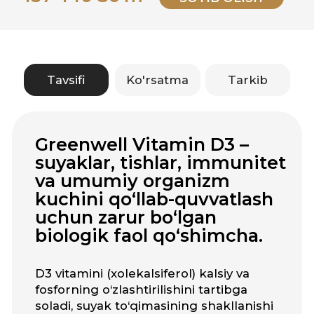
D3 vitamini (xolekalsiferol) kalsiy va
fosforning o‘zlashtirilishini tartibga
soladi, suyak to‘qimasining shakllanishi
va mustahkamlanishiga yordam beradi,
osteoporoz va suyaklarning
mo‘rtlashishi xavfini kamaytiradi.
Shuningdek, immunitetni
mustahkamlashda, organizmni
infeksiyalardan va surunkali
charchoqlardan himoya qilishda muhim
rol o‘ynaydi.
Quyosh nuri yetarli bo‘lmagan kuz-qish
mavsumida, kam quyosh ko‘radigan
odamlar va bu vitamin ehtiyoji yuqori
bo‘lganlar uchun qo‘shimcha D3 vitamini
qabul qilish alohida muhimdir.
Suyak va tishlarni mustahkamlaydi
Immunitetni kuchaytiradi
Energiya va umumiy kuch beradi
Quyosh nuri yetishmasligida muhim
qo‘llab-quvvatlash