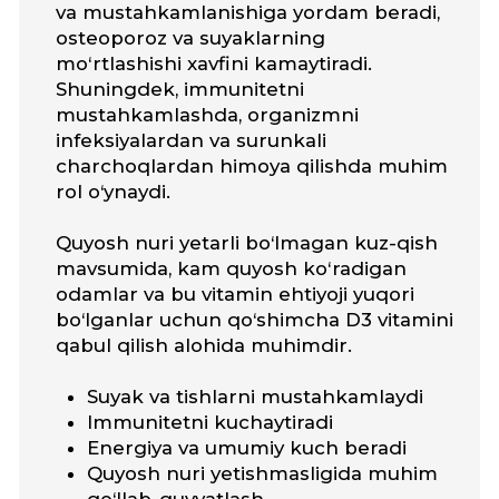
Barcha mahsulotlar AQSh va
Yevropa Ittifoqida ishlab
chiqarilib, GMP talablariga va
xalqaro sifat standartlariga
javob beradi
Quyidagi vitaminlar bilan
birga qabul qilish tavsiya