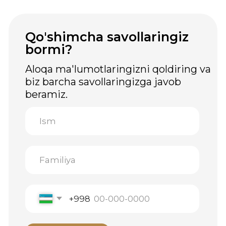
Greenwell, 2026. Barcha huquqlar
himoyalangan.
Ushbu veb-saytda joylashtirilgan ma'lumotlar
faqat ma'lumot berish maqsadida berilgan va
tibbiy maslahat hisoblanmaydi. Oziq-ovqat
qo'shimchalari dorilar emas. Ishlatishdan oldin
mutaxassis bilan maslahatlashish tavsiya
etiladi. «Inso Farm Deluxe» MChJ GREENWELL
brendining O'zbekiston Respublikasidagi
rasmiy distribyutori hisoblanadi.
Foydalanuvchi
shartnomasi
Shaxsiy ma'lumotlarni qayta ishlash siyosati
Katalog
Sotib
Ishlab
olish
chiqarish