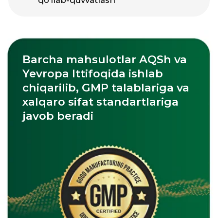
etiladi:
Zinc Picolinate
Omega-3
Magnesium Citrate
Katalogni ko'rish