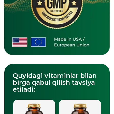
Qo'shimcha savollaringiz
bormi?
Aloqa ma'lumotlaringizni qoldiring va
biz barcha savollaringizga javob
beramiz.
+998
Yuborish