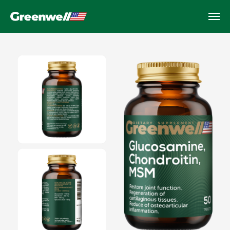
Glucosamine, Chondroitin,
MSM
Qo'shimchalarning salomatligi va
harakatchanligi