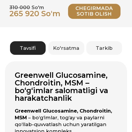
Greenwell Glucosamine, Chondroitin,
MSM
– bo‘g‘imlar, tog‘ay va paylarni
qo‘llab-quvvatlash uchun yaratilgan
innovatsion kompleks.
Glyukozamin
bo‘g‘im to‘qimalarini
tiklashga yordam beradi, bo‘g‘imlarni
moylashni yaxshilaydi va ularning
elastikligini oshiradi.
Xondroitin
tog‘aylarni
mustahkamlaydi, ularning
yemirilishini oldini oladi va
bo‘g‘imlarning moslashuvchanligini
saqlaydi.
MSM (metilsulfonilmetan)
yallig‘lanishga qarshi ta’sir ko‘rsatadi,
og‘riq va noqulaylikni kamaytiradi,
harakat erkinligini yaxshilaydi.
Doimiy qabul qilish yordam beradi:
yoshga bog‘liq bo‘g‘im
muammolarining oldini olish
jismoniy mashqlardan keyin
tiklanishni tezlashtirish
yallig‘lanish jarayonlarini kamaytirish
og‘riqsiz va erkin harakatlanishni
ta’minlash