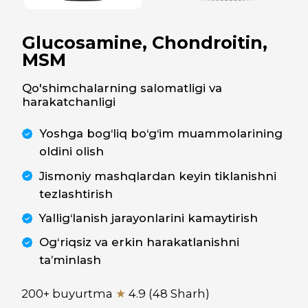
Yoshga bog‘liq bo‘g‘im muammolarining
oldini olish
Jismoniy mashqlardan keyin tiklanishni
tezlashtirish
Yallig‘lanish jarayonlarini kamaytirish
Og‘riqsiz va erkin harakatlanishni
ta’minlash
200+ buyurtma
★
4.9 (48 Sharh)
310 000
So'm
CHEGIRMADA
265 920 So'm
SOTIB OLISH
Tavsifi
Ko'rsatma
Tarkib
Greenwell Glucosamine,
Chondroitin, MSM –
bo‘g‘imlar salomatligi va
harakatchanlik