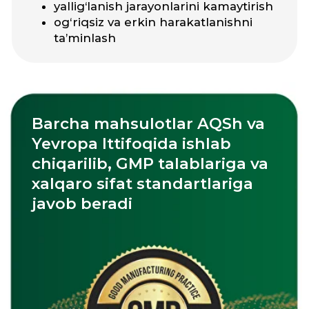
Quyidagi vitaminlar bilan
birga qabul qilish tavsiya
etiladi:
Vitamin D3
Omega-3
Magnesium Citrate
Katalogni ko'rish