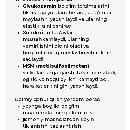
Barcha mahsulotlar AQSh va
Yevropa Ittifoqida ishlab
chiqarilib, GMP talablariga va
xalqaro sifat standartlariga
javob beradi