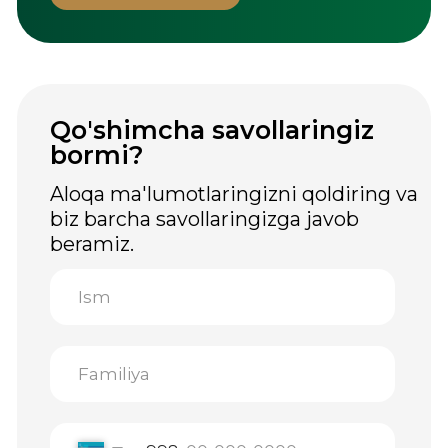
Greenwell, 2026. Barcha huquqlar
himoyalangan.
Ushbu veb-saytda joylashtirilgan ma'lumotlar
faqat ma'lumot berish maqsadida berilgan va
tibbiy maslahat hisoblanmaydi. Oziq-ovqat
qo'shimchalari dorilar emas. Ishlatishdan oldin
mutaxassis bilan maslahatlashish tavsiya
etiladi. «Inso Farm Deluxe» MChJ GREENWELL
brendining O'zbekiston Respublikasidagi
rasmiy distribyutori hisoblanadi.
Foydalanuvchi
shartnomasi
Shaxsiy ma'lumotlarni qayta ishlash siyosati
Katalog
Sotib
Ishlab
olish
chiqarish