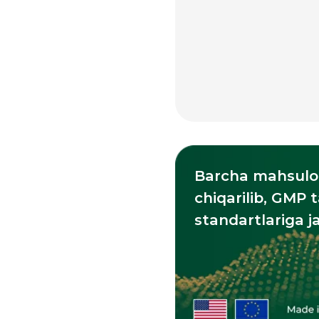
Barcha mahsulotlar A
chiqarilib, GMP talabl
standartlariga javob 
Quyidagi
vitaminlar bilan
birga qabul qilish