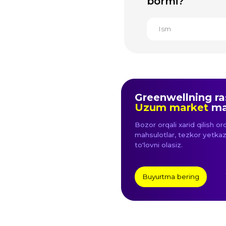
Bozor orqali xarid qilish orqali siz 
mahsulotlar, tezkor yetkazib beris
to'lovni olasiz.
3 900+ 
Buyurtma bering
sharhlar
Ushbu veb-saytda joylashtirilgan ma'lumotla
qo'shimchalari dorilar emas. Ishlatishdan o
O'zbekiston Respublikasidagi rasmiy distriby
Foydalanuvchi shartnomasi
Shaxsiy m