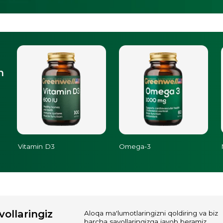
tamin D3
Omega-3
Magnesium Citr
ingiz
Aloqa ma'lumotlaringizni qoldiring va biz
barcha savollaringizga javob beramiz.
+998
Yuborish
 mahsulotlari
.