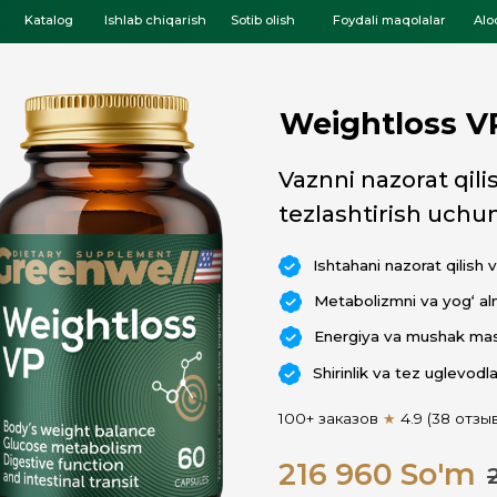
log
Ishlab chiqarish
Sotib olish
Foydali maqolalar
Aloqa
Weightloss VP
Vaznni nazorat qilish va met
tezlashtirish uchun komplek
Ishtahani nazorat qilish va vazn kamayis
Metabolizmni va yog‘ almashinuvini tezla
Energiya va mushak massasini saqlab qo
Shirinlik va tez uglevodlarga bo‘lgan eht
100+ заказов
★
4.9 (38 отзывов)
216 960 So'm
255 000
So