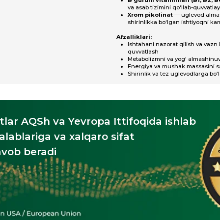
Metabolizmni va yog‘ almashinuvini tezlashtirish
Energiya va mushak massasini saqlab qolish
Shirinlik va tez uglevodlarga bo‘lgan ehtiyojni kama
QSh va Yevropa Ittifoqida ishlab
ariga va xalqaro sifat
beradi