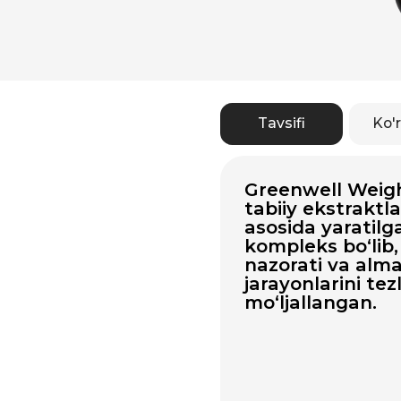
Tavsifi
Ko'rsatma
Greenwell Weightlos
tabiiy ekstraktlar va 
asosida yaratilgan in
kompleks bo‘lib, u xa
nazorati va almashin
jarayonlarini tezlasht
mo‘ljallangan.