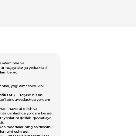
tkaziladi,
inuvini
hissini
hga yordam
 va
dam beradi.
-quvvatlaydi
o‘rilishini
shinuvini
oladi va
-