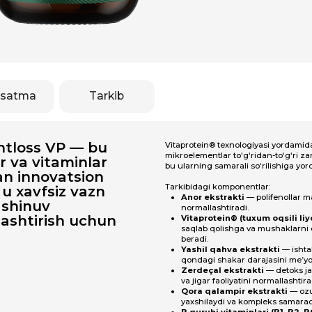
Tarkib
s VP — bu
Vitaprotein®
texnologiyasi yordamida vitaminlar va
mikroelementlar to‘g‘ridan-to‘g‘ri zarur hujayralarga ye
vitaminlar
bu ularning samarali so‘rilishiga yordam beradi.
novatsion
Tarkibidagi komponentlar:
vfsiz vazn
Anor ekstrakti
— polifenollar manbai, yog‘ almash
uv
normallashtiradi.
irish uchun
Vitaprotein® (tuxum oqsili liyofilizati)
— to‘yish 
saqlab qolishga va mushaklarni qo‘llab-quvvatlas
beradi.
Yashil qahva ekstrakti
— ishtahani nazorat qilish
qondagi shakar darajasini me’yorda ushlashga yor
Zerdeçal ekstrakti
— detoks jarayonlarini qo‘llab
va jigar faoliyatini normallashtiradi.
Qora qalampir ekstrakti
— ozuqa moddalarining s
yaxshilaydi va kompleks samaradorligini oshiradi.
B guruhi vitaminlari (B1, B2, B6)
— energiya alma
va asab tizimini qo‘llab-quvvatlaydi.
Xrom pikolinat
— uglevod almashinuvini tartibga s
shirinlikka bo‘lgan ishtiyoqni kamaytiradi.
Afzalliklari:
Ishtahani nazorat qilish va vazn kamayishini qo‘llab
quvvatlash