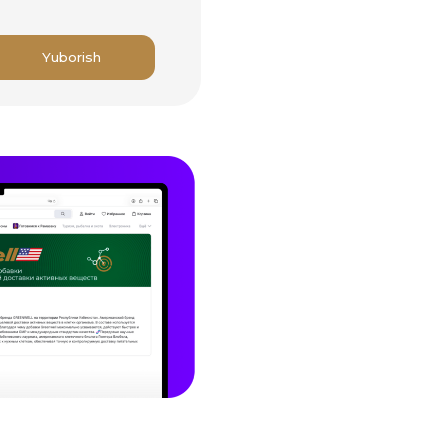
Sotib olish
at
ELL brendining
 huquqlar