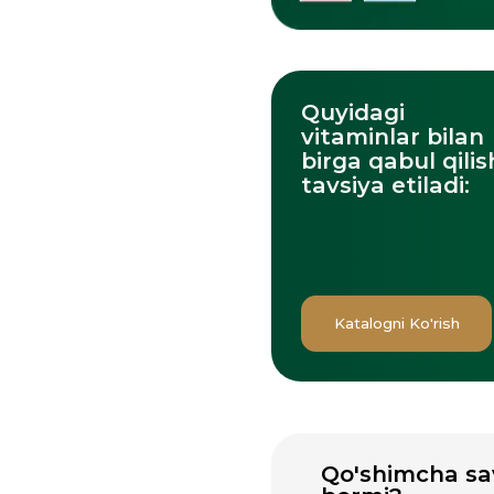
tavsiya etiladi:
Katalogni Ko'rish
Vi
Qo'shimcha savollar
bormi?
Greenwellning rasmiy
Uzum market
mavjud