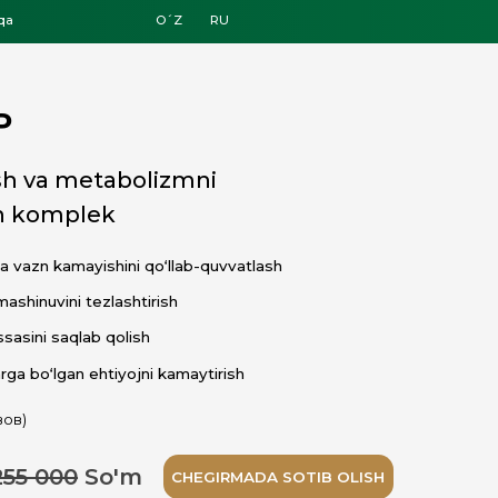
O´Z
RU
abolizmni
hini qo‘llab-quvvatlash
shtirish
lish
iyojni kamaytirish
'm
CHEGIRMADA SOTIB OLISH