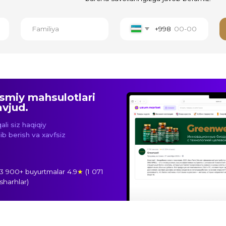
haqiqiy
h va xavfsiz
buyurtmalar 4.9
★
(1 071
)
Katalog
Ishlab
chiqarish
r faqat ma'lumot berish maqsadida berilgan va tibbiy maslahat hisoblanmaydi. Oziq-ovq
ldin mutaxassis bilan maslahatlashish tavsiya etiladi. «Inso Farm Deluxe» MChJ GREENW
utori hisoblanadi.
a'lumotlarni qayta ishlash siyosati
Greenwell, 2026. Barcha
himoyalangan.